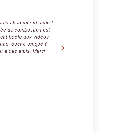
 suis absolument ravie !
Des produits de qualité e
urée de combustion est
ment fidèle aux vidéos
t une touche unique à
u à des amis. Merci