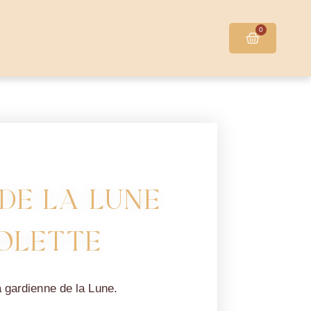
0
de la Lune
iolette
a gardienne de la Lune.