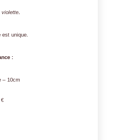
 violette
.
 est unique.
nce :
e – 10cm
0
€